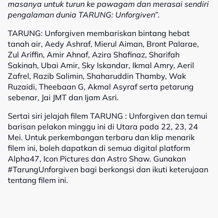
masanya untuk turun ke pawagam dan merasai sendiri
pengalaman dunia TARUNG: Unforgiven
”.
TARUNG: Unforgiven membariskan bintang hebat
tanah air, Aedy Ashraf, Mierul Aiman, Bront Palarae,
Zul Ariffin, Amir Ahnaf, Azira Shafinaz, Sharifah
Sakinah, Ubai Amir, Sky Iskandar, Ikmal Amry, Aeril
Zafrel, Razib Salimin, Shaharuddin Thamby, Wak
Ruzaidi, Theebaan G, Akmal Asyraf serta petarung
sebenar, Jai JMT dan Ijam Asri.
Sertai siri jelajah filem TARUNG : Unforgiven dan temui
barisan pelakon minggu ini di Utara pada 22, 23, 24
Mei. Untuk perkembangan terbaru dan klip menarik
filem ini, boleh dapatkan di semua digital platform
Alpha47, Icon Pictures dan Astro Shaw. Gunakan
#TarungUnforgiven bagi berkongsi dan ikuti keterujaan
tentang filem ini.