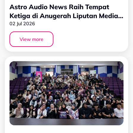
Astro Audio News Raih Tempat
Ketiga di Anugerah Liputan Media
Reformasi Kerenah Birokrasi (RKB)
02 Jul 2026
View more