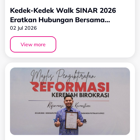
Kedek-Kedek Walk SINAR 2026
Eratkan Hubungan Bersama
Pendengar di Stadium Nasional
02 Jul 2026
Bukit Jalil
View more