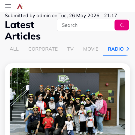
Skip to main content
Submitted by
admin
on
Tue, 26 May 2026 - 21:17
Latest
Articles
ALL
CORPORATE
TV
MOVIE
RADIO