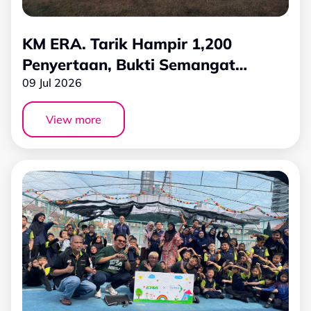
KM ERA. Tarik Hampir 1,200
Penyertaan, Bukti Semangat
Komuniti dan Sokongan Luar Biasa
09 Jul 2026
Pendengar ERA
View more