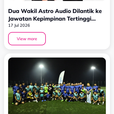
Dua Wakil Astro Audio Dilantik ke
Jawatan Kepimpinan Tertinggi
Commercial Radio Malaysia (CRM)
17 Jul 2026
bagi Penggal 2026-2028
View more